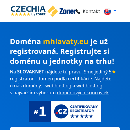
Kontakt
Doména
mhlavaty.eu
je už
registrovaná. Registrujte si
doménu u jednotky na trhu!
Na
SLOVAKNET
nájdete tú pravú. Sme jediný 5
★
registrátor domén podľa
certifikácie
. Nájdete
u nás
domény
,
webhosting
a
webhosting
s najväčším výberom
doménových koncoviek
.