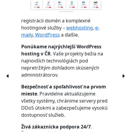
registrácii domén a komplexné
hostingové služby –
webhosting
,
e-
maily
,
WordPress
a ďalšie.
Ponúkame najrýchlejší WordPress
hosting v ČR
. Vaše projekty bežia na
najnovších technológiách pod
nepretržitým dohľadom skúsených
administrátorov.
Bezpečnosť a spoľahlivosť na prvom
mieste
. Pravidelne aktualizujeme
všetky systémy, chránime servery pred
DDoS útokmi a zabezpečujeme vysokú
dostupnosť služieb.
Živá zákaznícka podpora 24/7
.